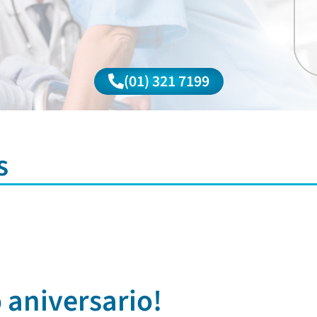
(01) 321 7199
s
 aniversario!